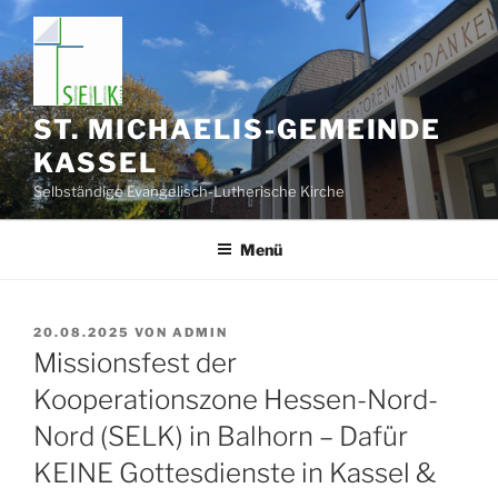
Zum
Inhalt
springen
ST. MICHAELIS-GEMEINDE
KASSEL
Selbständige Evangelisch-Lutherische Kirche
Menü
VERÖFFENTLICHT
20.08.2025
VON
ADMIN
AM
Missionsfest der
Kooperationszone Hessen-Nord-
Nord (SELK) in Balhorn – Dafür
KEINE Gottesdienste in Kassel &