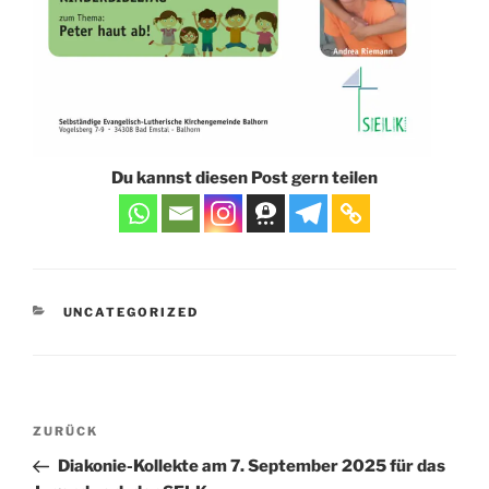
Du kannst diesen Post gern teilen
KATEGORIEN
UNCATEGORIZED
Beitragsnavigation
Vorheriger
ZURÜCK
Beitrag
Diakonie-Kollekte am 7. September 2025 für das