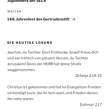
Jugendwerk der SELK
Nächster
WEITER
Beitrag
148. Jahresfest des Gertrudenstift
DIE HEUTIGE LOSUNG
Jauchze, du Tochter Zion! Frohlocke, Israel! Freue dich
und sei fröhlich von ganzem Herzen, du Tochter
Jerusalem! Denn der HERR hat deine Strafe
weggenommen.
Zefanja 3,14-15
Christus ist gekommen und hat im Evangelium Frieden
verkündigt euch, die ihr fern wart, und Frieden denen,
die nahe waren.
Epheser 2,17