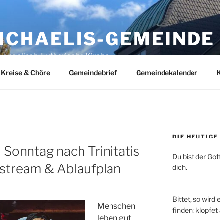
MICHAELIS-GEMEINDE
vangelisch-Lutherische Kirche
Kreise & Chöre
Gemeindebrief
Gemeindekalender
K
DIE HEUTIGE
 Sonntag nach Trinitatis
Du bist der Gott,
estream & Ablaufplan
dich.
Bittet, so wird
Menschen
finden; klopfet
leben gut,