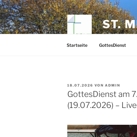
Zum
Inhalt
springen
ST. 
Selbständige E
Startseite
GottesDienst
VERÖFFENTLICHT
18.07.2026
VON
ADMIN
AM
GottesDienst am 7.
(19.07.2026) – Liv