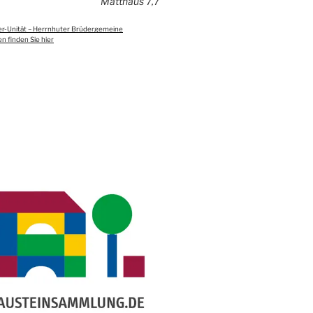
Matthäus 7,7
er-Unität – Herrnhuter Brüdergemeine
n finden Sie hier