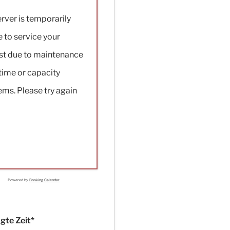
rver is temporarily
 to service your
st due to maintenance
ime or capacity
ms. Please try again
Powered by
Booking Calendar
gte Zeit*