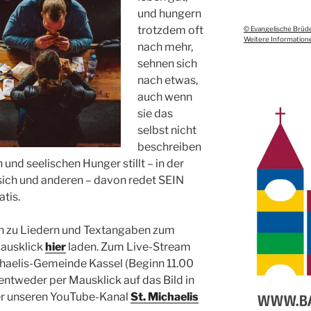
und hungern
trotzdem oft
© Evangelische Brüd
Weitere Informatione
nach mehr,
sehnen sich
nach etwas,
auch wenn
sie das
selbst nicht
beschreiben
und seelischen Hunger stillt – in der
ich und anderen – davon redet SEIN
tis.
en zu Liedern und Textangaben zum
Mausklick
hier
laden. Zum Live-Stream
chaelis-Gemeinde Kassel (Beginn 11.00
ntweder per Mausklick auf das Bild in
er unseren YouTube-Kanal
St. Michaelis