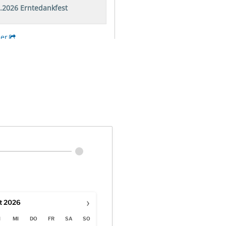
›
t
2026
I
MI
DO
FR
SA
SO