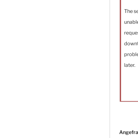
The se
unable
reque
downt
proble
later.
Angefra