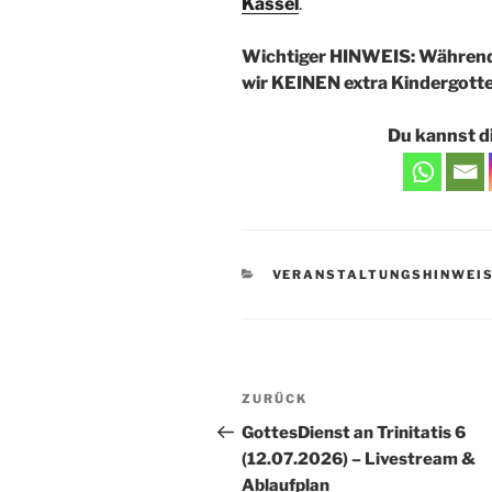
Kassel
.
Wichtiger HINWEIS: Während
wir KEINEN extra Kindergotte
Du kannst di
KATEGORIEN
VERANSTALTUNGSHINWEI
Beitragsnavigation
Vorheriger
ZURÜCK
Beitrag
GottesDienst an Trinitatis 6
(12.07.2026) – Livestream &
Ablaufplan