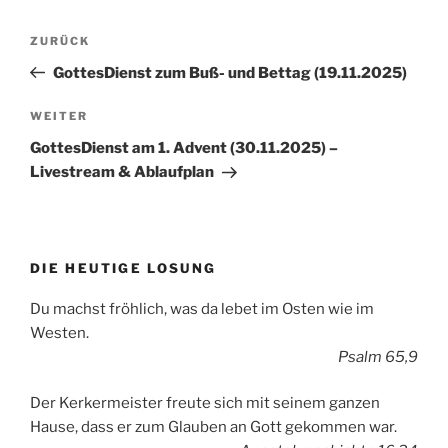
Beitragsnavigation
Vorheriger
ZURÜCK
Beitrag
GottesDienst zum Buß- und Bettag (19.11.2025)
Nächster
WEITER
Beitrag
GottesDienst am 1. Advent (30.11.2025) –
Livestream & Ablaufplan
DIE HEUTIGE LOSUNG
Du machst fröhlich, was da lebet im Osten wie im
Westen.
Psalm 65,9
Der Kerkermeister freute sich mit seinem ganzen
Hause, dass er zum Glauben an Gott gekommen war.