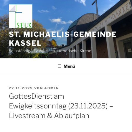
Zum
Inhalt
springen
ST. MICHAELIS-GEMEINDE
KASSEL
Selbständige Evangelisch-Lutherische Kirche
Menü
VERÖFFENTLICHT
22.11.2025
VON
ADMIN
AM
GottesDienst am
Ewigkeitssonntag (23.11.2025) –
Livestream & Ablaufplan