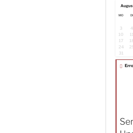
Augus
MO
D
3
10
1
17
1
24
2
31
Erro
Ser