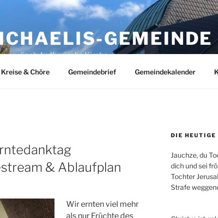
MICHAELIS-GEMEINDE
vangelisch-Lutherische Kirche
Kreise & Chöre
Gemeindebrief
Gemeindekalender
K
DIE HEUTIGE
rntedanktag
Jauchze, du Toc
estream & Ablaufplan
dich und sei fr
Tochter Jerusa
Strafe wegge
Wir ernten viel mehr
als nur Früchte des