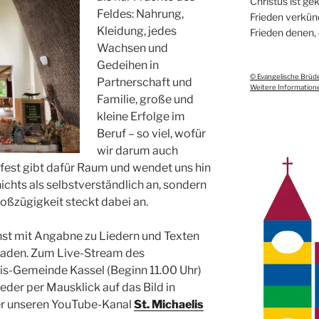
Christus ist g
Feldes: Nahrung,
Frieden verkünd
Kleidung, jedes
Frieden denen,
Wachsen und
Gedeihen in
© Evangelische Brüd
Partnerschaft und
Weitere Informatione
Familie, große und
kleine Erfolge im
Beruf – so viel, wofür
wir darum auch
est gibt dafür Raum und wendet uns hin
nichts als selbstverständlich an, sondern
oßzügigkeit steckt dabei an.
st mit Angabne zu Liedern und Texten
laden. Zum Live-Stream des
lis-Gemeinde Kassel (Beginn 11.00 Uhr)
der per Mausklick auf das Bild in
er unseren YouTube-Kanal
St. Michaelis