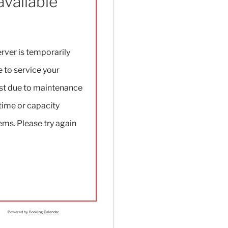
vailable
rver is temporarily
 to service your
st due to maintenance
ime or capacity
ms. Please try again
Powered by
Booking Calendar