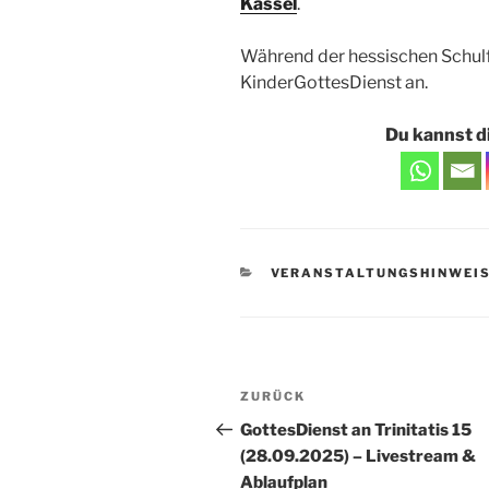
Kassel
.
Während der hessischen Schulf
KinderGottesDienst an.
Du kannst di
KATEGORIEN
VERANSTALTUNGSHINWEI
Beitragsnavigation
Vorheriger
ZURÜCK
Beitrag
GottesDienst an Trinitatis 15
(28.09.2025) – Livestream &
Ablaufplan