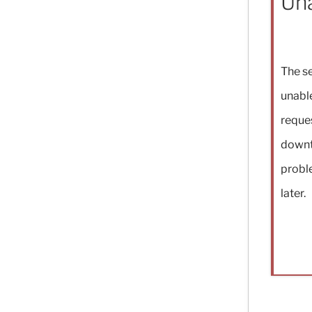
Una
The se
unable
reque
downt
proble
later.