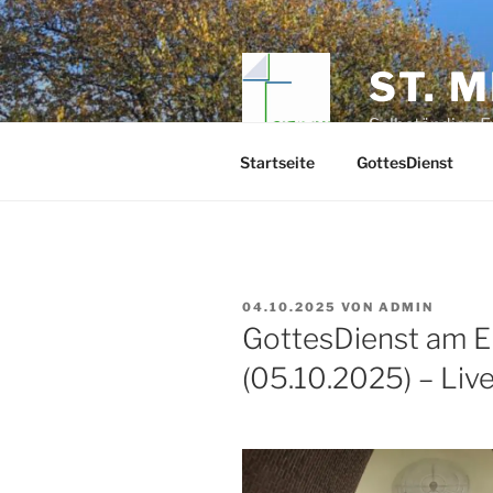
Zum
Inhalt
springen
ST. 
Selbständige E
Startseite
GottesDienst
VERÖFFENTLICHT
04.10.2025
VON
ADMIN
AM
GottesDienst am E
(05.10.2025) – Liv