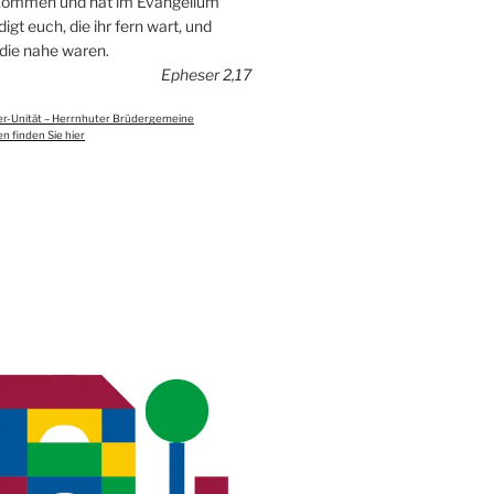
ekommen und hat im Evangelium
igt euch, die ihr fern wart, und
 die nahe waren.
Epheser 2,17
er-Unität – Herrnhuter Brüdergemeine
n finden Sie hier