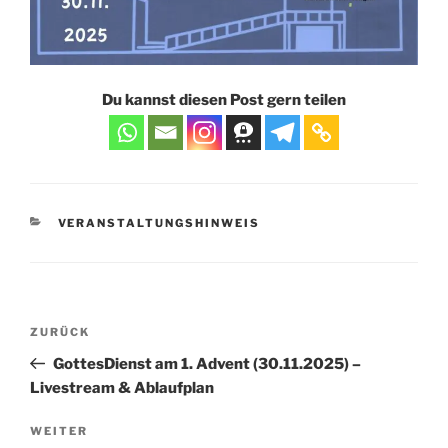
Du kannst diesen Post gern teilen
KATEGORIEN
VERANSTALTUNGSHINWEIS
Beitragsnavigation
Vorheriger
ZURÜCK
Beitrag
GottesDienst am 1. Advent (30.11.2025) –
Livestream & Ablaufplan
Nächster
WEITER