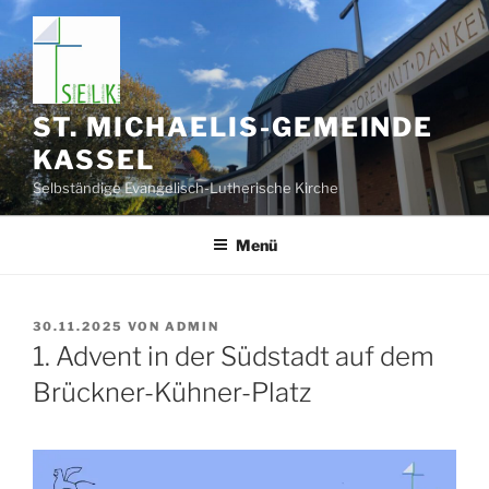
Zum
Inhalt
springen
ST. MICHAELIS-GEMEINDE
KASSEL
Selbständige Evangelisch-Lutherische Kirche
Menü
VERÖFFENTLICHT
30.11.2025
VON
ADMIN
AM
1. Advent in der Südstadt auf dem
Brückner-Kühner-Platz